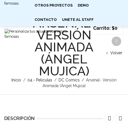
EN
FR
DE
OTROS PROYECTOS
£
€
$
DEMO
SIGN IN
0
ARSENAL-
CONTACTO
UNETE AL STAFF
Carrito:
$
0
VERSIÓN
ANIMADA
Volver
(ÁNGEL
MUJICA)
Inicio
/
04.- Peliculas
/
DC Comics
/
Arsenal- Versión
Animada (Ángel Mujica)
DESCRIPCIÓN