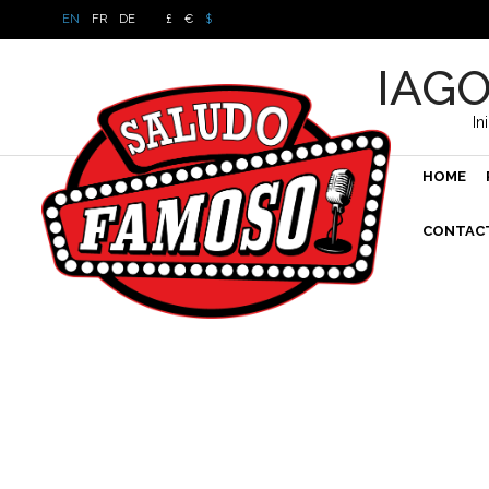
EN
FR
DE
£
€
$
IAGO
In
HOME
CONTAC