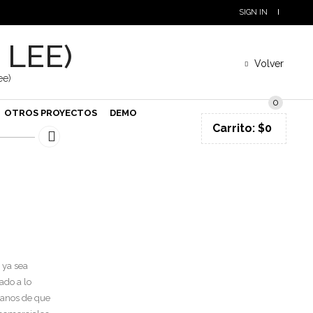
SIGN IN
 LEE)
Volver
ee)
0
OTROS PROYECTOS
DEMO
Carrito:
$
0
 ya sea
ado a lo
tanos de que