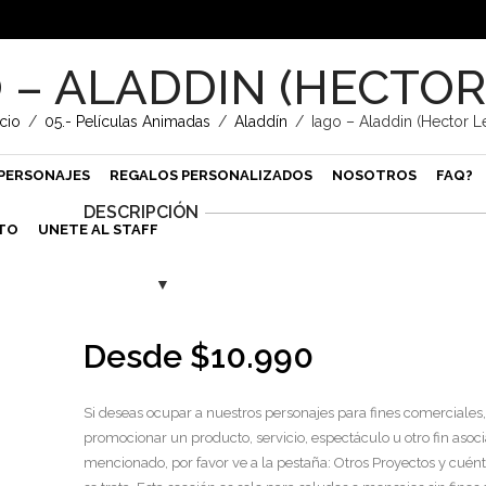
 – ALADDIN (HECTOR
icio
/
05.- Películas Animadas
/
Aladdín
/
Iago – Aladdin (Hector L
PERSONAJES
REGALOS PERSONALIZADOS
NOSOTROS
FAQ?
DESCRIPCIÓN
TO
UNETE AL STAFF
Desde
$
10.990
Si deseas ocupar a nuestros personajes para fines comerciales,
promocionar un producto, servicio, espectáculo u otro fin asoci
mencionado, por favor ve a la pestaña: Otros Proyectos y cuén