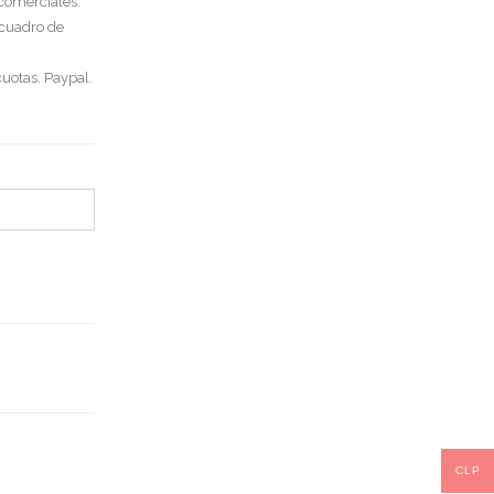
 comerciales.
 cuadro de
uotas. Paypal.
CLP