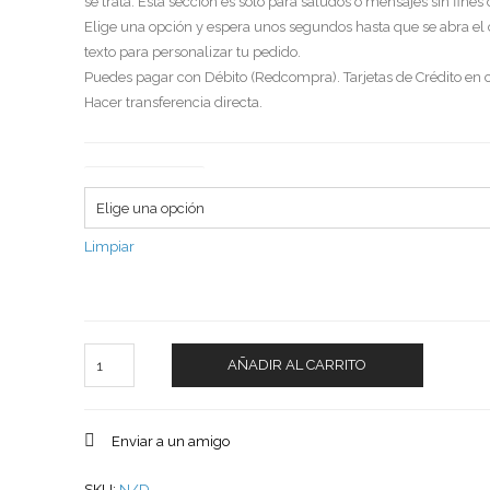
se trata. Esta sección es solo para saludos o mensajes sin fines
Elige una opción y espera unos segundos hasta que se abra el
texto para personalizar tu pedido.
Puedes pagar con Débito (Redcompra). Tarjetas de Crédito en c
Hacer transferencia directa.
Tipo de saludo
Limpiar
Cantidad
AÑADIR AL CARRITO
Enviar a un amigo
SKU:
N/D