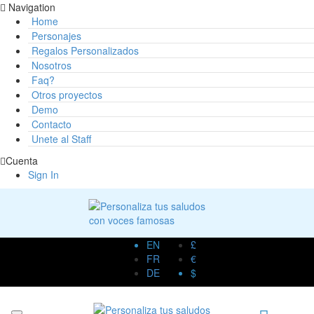
Navigation
Home
Personajes
Regalos Personalizados
Nosotros
Faq?
Otros proyectos
Demo
Contacto
Unete al Staff
Cuenta
Sign In
EN
£
FR
€
DE
$