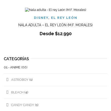
DISNEY
,
EL REY LEÓN
NALA ADULTA – EL REY LEÓN (M.F. MORALES)
Desde
$
12.990
CATEGORÍAS
01.- ANIME
(66)
ASTROBOY
(1)
BLEACH
(4)
CANDY CANDY
(1)