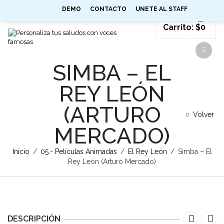
0
DEMO
CONTACTO
UNETE AL STAFF
SIGN IN
Carrito:
$
0
SIMBA – EL
REY LEÓN
(ARTURO
Volver
MERCADO)
Inicio
/
05.- Películas Animadas
/
El Rey León
/
Simba – El
Rey León (Arturo Mercado)
DESCRIPCIÓN