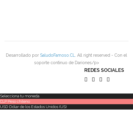
Desarrollado por
SaludoFamoso.CL
. All right reserved - Con el
soporte continuo de Dariones/p>
REDES SOCIALES
Selecciona tu moneda
CLP
Peso chileno
USD
Dólar de los Estados Unidos (US)