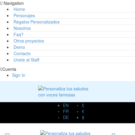
Navigation
Home
Personajes
Regalos Personalizados
Nosotros
Faq?
Otros proyectos
Demo
Contacto
Unete al Staff
Cuenta
Sign In
EN
£
FR
€
DE
$