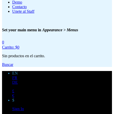
Demo
Contacto
Unete al Staff
Set your main menu in
Appearance > Menus
0
Carrito:
$
0
Sin productos en el carrito.
Buscar
EN
FR
DE
£
€
$
Sign In
Login Form