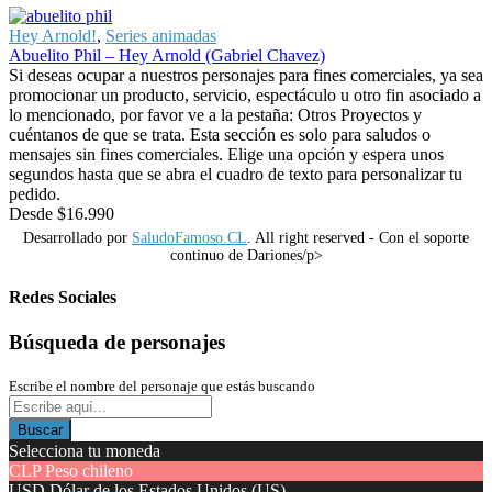
Hey Arnold!
,
Series animadas
Abuelito Phil – Hey Arnold (Gabriel Chavez)
Si deseas ocupar a nuestros personajes para fines comerciales, ya sea
promocionar un producto, servicio, espectáculo u otro fin asociado a
lo mencionado, por favor ve a la pestaña: Otros Proyectos y
cuéntanos de que se trata. Esta sección es solo para saludos o
mensajes sin fines comerciales. Elige una opción y espera unos
segundos hasta que se abra el cuadro de texto para personalizar tu
pedido.
Desde
$
16.990
Desarrollado por
SaludoFamoso.CL
. All right reserved - Con el soporte
continuo de Dariones/p>
Redes Sociales
Búsqueda de personajes
Escribe el nombre del personaje que estás buscando
Buscar
Selecciona tu moneda
CLP
Peso chileno
USD
Dólar de los Estados Unidos (US)