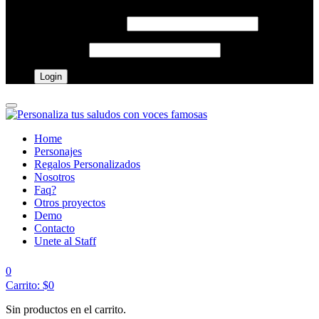
Username o email
*
Password
*
Home
Personajes
Regalos Personalizados
Nosotros
Faq?
Otros proyectos
Demo
Contacto
Unete al Staff
0
Carrito:
$
0
Sin productos en el carrito.