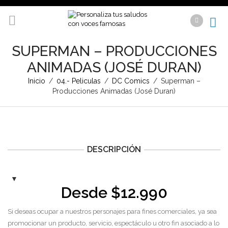
SUPERMAN – PRODUCCIONES
ANIMADAS (JOSÉ DURAN)
Inicio
/
04.- Peliculas
/
DC Comics
/
Superman –
Producciones Animadas (José Duran)
DESCRIPCIÓN
Desde
$
12.990
Si deseas ocupar a nuestros personajes para fines comerciales, ya sea
promocionar un producto, servicio, espectáculo u otro fin asociado a lo