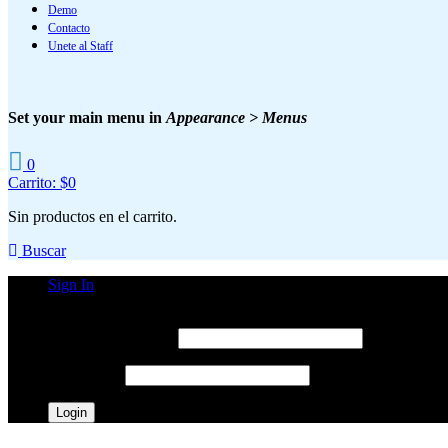
Demo
Contacto
Unete al Staff
Set your main menu in
Appearance > Menus
0
Carrito:
$
0
Sin productos en el carrito.
Buscar
Sign In
Login Form
Username o email
*
Password
*