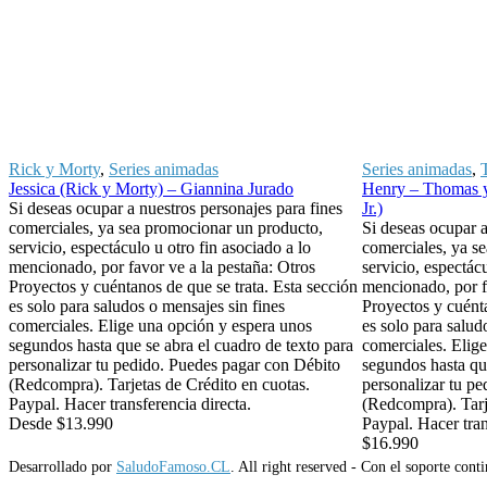
Rick y Morty
,
Series animadas
Series animadas
,
Jessica (Rick y Morty) – Giannina Jurado
Henry – Thomas y
Si deseas ocupar a nuestros personajes para fines
Jr.)
comerciales, ya sea promocionar un producto,
Si deseas ocupar a
servicio, espectáculo u otro fin asociado a lo
comerciales, ya s
mencionado, por favor ve a la pestaña: Otros
servicio, espectácu
Proyectos y cuéntanos de que se trata. Esta sección
mencionado, por f
es solo para saludos o mensajes sin fines
Proyectos y cuénta
comerciales. Elige una opción y espera unos
es solo para salud
segundos hasta que se abra el cuadro de texto para
comerciales. Elig
personalizar tu pedido. Puedes pagar con Débito
segundos hasta que
(Redcompra). Tarjetas de Crédito en cuotas.
personalizar tu p
Paypal. Hacer transferencia directa.
(Redcompra). Tarj
Desde
$
13.990
Paypal. Hacer tran
$
16.990
Desarrollado por
SaludoFamoso.CL
. All right reserved - Con el soporte con