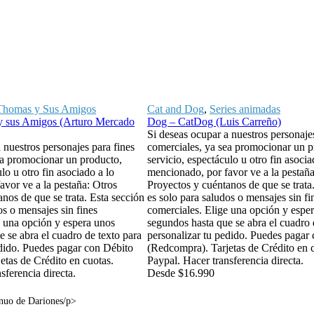
Thomas y Sus Amigos
Cat and Dog
,
Series animadas
 sus Amigos (Arturo Mercado
Dog – CatDog (Luis Carreño)
Si deseas ocupar a nuestros personaje
 nuestros personajes para fines
comerciales, ya sea promocionar un p
ea promocionar un producto,
servicio, espectáculo u otro fin asocia
lo u otro fin asociado a lo
mencionado, por favor ve a la pestaña
avor ve a la pestaña: Otros
Proyectos y cuéntanos de que se trata
nos de que se trata. Esta sección
es solo para saludos o mensajes sin fi
os o mensajes sin fines
comerciales. Elige una opción y espe
e una opción y espera unos
segundos hasta que se abra el cuadro 
 se abra el cuadro de texto para
personalizar tu pedido. Puedes pagar
edido. Puedes pagar con Débito
(Redcompra). Tarjetas de Crédito en 
etas de Crédito en cuotas.
Paypal. Hacer transferencia directa.
sferencia directa.
Desde
$
16.990
tinuo de Dariones/p>