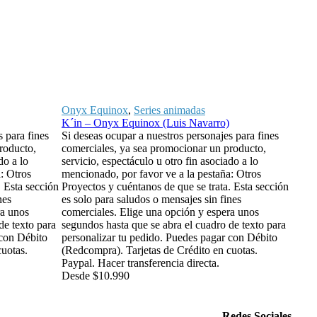
Onyx Equinox
,
Series animadas
Serie
K´in – Onyx Equinox (Luis Navarro)
Ludo 
s para fines
Si deseas ocupar a nuestros personajes para fines
Si de
roducto,
comerciales, ya sea promocionar un producto,
comer
do a lo
servicio, espectáculo u otro fin asociado a lo
servi
: Otros
mencionado, por favor ve a la pestaña: Otros
menci
. Esta sección
Proyectos y cuéntanos de que se trata. Esta sección
Proye
nes
es solo para saludos o mensajes sin fines
es so
ra unos
comerciales. Elige una opción y espera unos
comer
de texto para
segundos hasta que se abra el cuadro de texto para
segun
 con Débito
personalizar tu pedido. Puedes pagar con Débito
perso
cuotas.
(Redcompra). Tarjetas de Crédito en cuotas.
(Redc
Paypal. Hacer transferencia directa.
Paypa
Desde
$
10.990
Desd
Redes Sociales