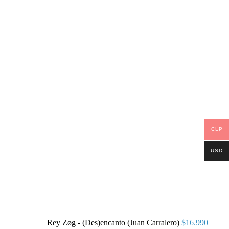
CLP
USD
Rey Zøg - (Des)encanto (Juan Carralero)
$
16.990