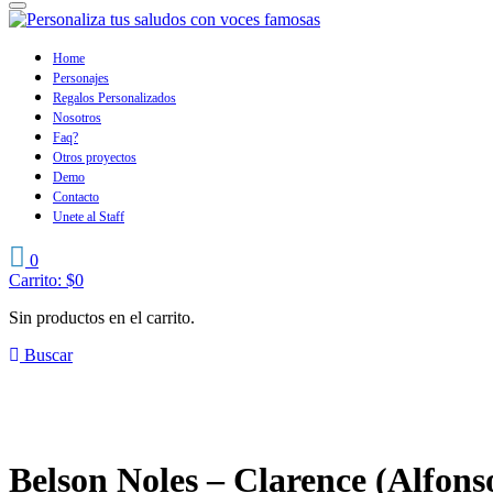
Home
Personajes
Regalos Personalizados
Nosotros
Faq?
Otros proyectos
Demo
Contacto
Unete al Staff
0
Carrito:
$
0
Sin productos en el carrito.
Buscar
Belson Noles – Clarence (Alfons