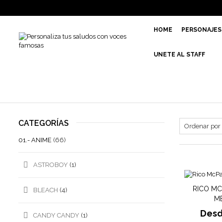
HOME
PERSONAJES
UNETE AL STAFF
CATEGORÍAS
01.- ANIME
(66)
ASTROBOY
(1)
RICO MC
BLEACH
(4)
M
Des
CANDY CANDY
(1)