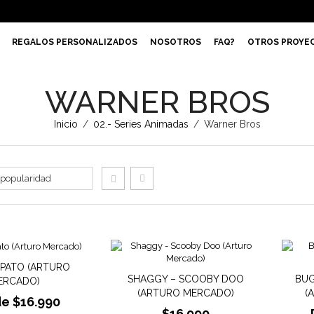
REGALOS PERSONALIZADOS
NOSOTROS
FAQ?
OTROS PROYE
WARNER BROS
Inicio
/
02.- Series Animadas
/
Warner Bros
PATO (ARTURO
SHAGGY – SCOOBY DOO
BUG
ERCADO)
(ARTURO MERCADO)
(
de
$
16.990
$
16.990