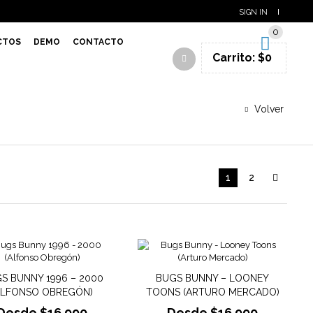
SIGN IN
0
CTOS
DEMO
CONTACTO
Carrito:
$
0
Volver
1
2
S BUNNY 1996 – 2000
BUGS BUNNY – LOONEY
ALFONSO OBREGÓN)
TOONS (ARTURO MERCADO)
Desde
$
16.990
Desde
$
16.990