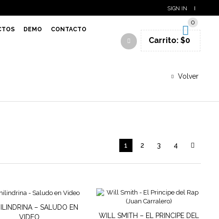
SIGN IN
0
CTOS
DEMO
CONTACTO
Carrito:
$
0
Volver
1
2
3
4
ILINDRINA – SALUDO EN
WILL SMITH – EL PRINCIPE DEL
VIDEO