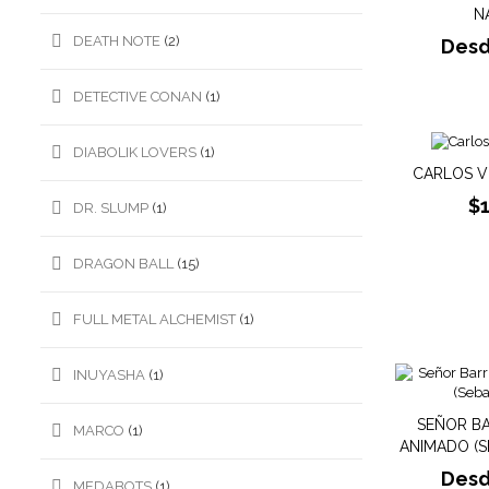
N
DEATH NOTE
(2)
Des
DETECTIVE CONAN
(1)
DIABOLIK LOVERS
(1)
CARLOS V
$
DR. SLUMP
(1)
DRAGON BALL
(15)
FULL METAL ALCHEMIST
(1)
INUYASHA
(1)
SEÑOR B
MARCO
(1)
ANIMADO (S
Des
MEDABOTS
(1)