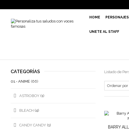
HOME
PERSONAJES
UNETE AL STAFF
CATEGORÍAS
Listado de Per
01.- ANIME
(66)
ASTROBOY
(1)
BLEACH
(4)
CANDY CANDY
(1)
BARRY ALL