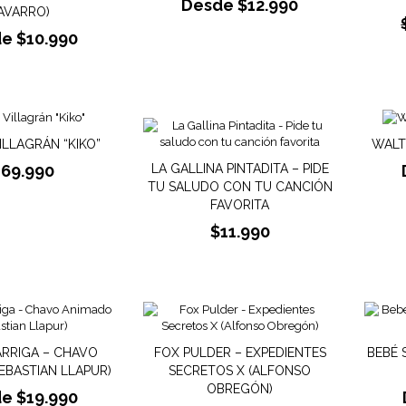
Desde
$
12.990
AVARRO)
de
$
10.990
ILLAGRÁN “KIKO”
WALTE
169.990
LA GALLINA PINTADITA – PIDE
TU SALUDO CON TU CANCIÓN
FAVORITA
$
11.990
ARRIGA – CHAVO
FOX PULDER – EXPEDIENTES
BEBÉ 
EBASTIAN LLAPUR)
SECRETOS X (ALFONSO
OBREGÓN)
de
$
19.990