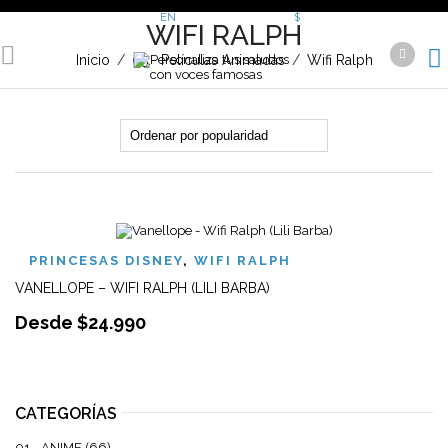
EN
FR
DE
£
€
$
WIFI RALPH
Inicio
/
05.- Películas Animadas
/
Wifi Ralph
PRINCESAS DISNEY
,
WIFI RALPH
VANELLOPE – WIFI RALPH (LILI BARBA)
Desde
$
24.990
CATEGORÍAS
01.- ANIME
(66)