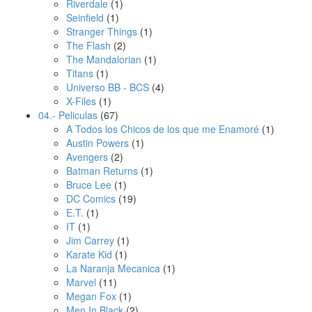
Riverdale
(1)
Seinfield
(1)
Stranger Things
(1)
The Flash
(2)
The Mandalorian
(1)
Titans
(1)
Universo BB - BCS
(4)
X-Files
(1)
04.- Peliculas
(67)
A Todos los Chicos de los que me Enamoré
(1)
Austin Powers
(1)
Avengers
(2)
Batman Returns
(1)
Bruce Lee
(1)
DC Comics
(19)
E.T.
(1)
IT
(1)
Jim Carrey
(1)
Karate Kid
(1)
La Naranja Mecanica
(1)
Marvel
(11)
Megan Fox
(1)
Men In Black
(2)