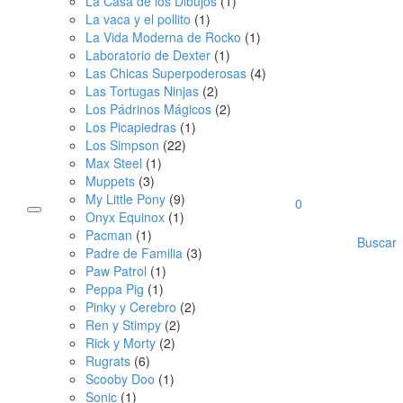
La Casa de los Dibujos
(1)
La vaca y el pollito
(1)
La Vida Moderna de Rocko
(1)
Laboratorio de Dexter
(1)
Las Chicas Superpoderosas
(4)
Las Tortugas Ninjas
(2)
Los Pádrinos Mágicos
(2)
Los Picapiedras
(1)
Los Simpson
(22)
Max Steel
(1)
Muppets
(3)
My Little Pony
(9)
0
Onyx Equinox
(1)
Pacman
(1)
Buscar
Padre de Familia
(3)
Paw Patrol
(1)
Peppa Pig
(1)
Pinky y Cerebro
(2)
Ren y Stimpy
(2)
Rick y Morty
(2)
Rugrats
(6)
Scooby Doo
(1)
Sonic
(1)