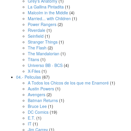
Grey's Anatomy
(1)
La Gallina Pintadita
(1)
Malcolm in the Middle
(4)
Married... with Children
(1)
Power Rangers
(2)
Riverdale
(1)
Seinfield
(1)
Stranger Things
(1)
The Flash
(2)
The Mandalorian
(1)
Titans
(1)
Universo BB - BCS
(4)
X-Files
(1)
04.- Peliculas
(67)
A Todos los Chicos de los que me Enamoré
(1)
Austin Powers
(1)
Avengers
(2)
Batman Returns
(1)
Bruce Lee
(1)
DC Comics
(19)
E.T.
(1)
IT
(1)
Jim Carrey
(1)